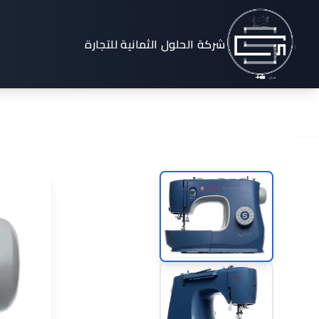
ماكينة الخياطة INGER Making the Cut M3335
شركة الحلول الثمانية للتجارة