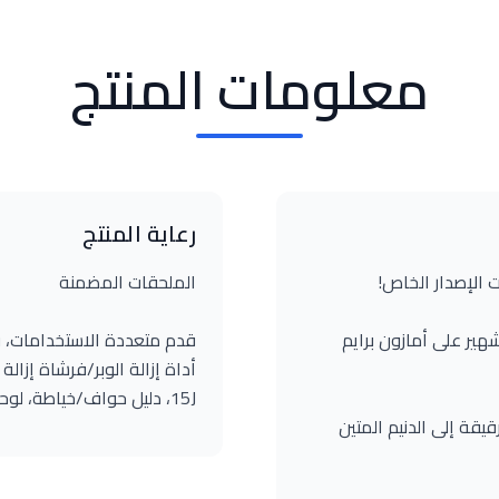
معلومات المنتج
رعاية المنتج
الملحقات المضمنة
 هذه الماكينة من برنامج MAKING THE CUT الشهير على أمازون برايم
قدم متعددة الاستخدامات، قد
15J، دليل حواف/خياطة، لوحة ترقيع، حاملات بكرات.
قة إلى الدنيم المتين