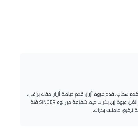
م سحاب، قدم عروة أزرار، قدم خياطة أزرار، مفك براغي،
أداة إزالة الوبر/فرشاة إزالة الغرز، عبوة إبر، بكرات خيط شفافة من نوع SINGER فئة