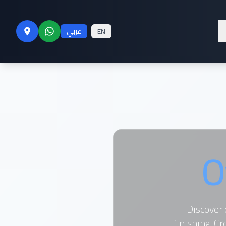
EN
عربي
O
Discover 
finishing. C